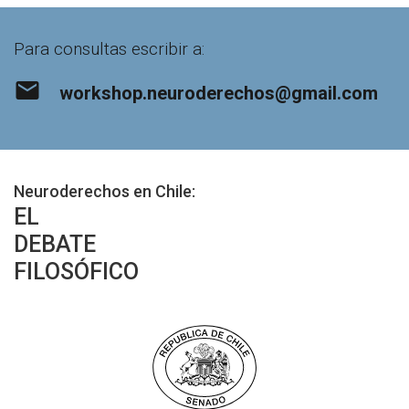
Para consultas escribir a:
email
workshop.neuroderechos@gmail.com
Neuroderechos en Chile:
EL
DEBATE
FILOSÓFICO