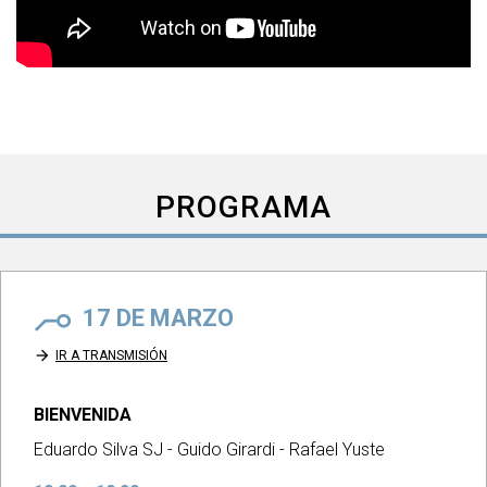
PROGRAMA
17 DE MARZO
arrow_forward
IR A TRANSMISIÓN
BIENVENIDA
Eduardo Silva SJ - Guido Girardi - Rafael Yuste