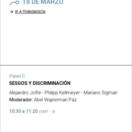
18 DE MARZO
arrow_forward
IR A TRANSMISIÓN
Panel C
SESGOS Y DISCRIMINACIÓN
Alejandro Jofré - Philipp Kellmeyer - Mariano Sigman
Moderador:
Abel Wajnerman Paz
10:30 a 11:20
(GMT - 3)