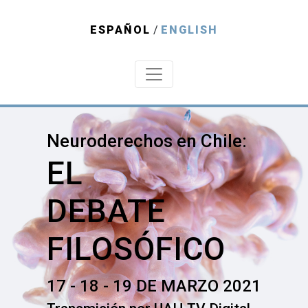
ESPAÑOL
/
ENGLISH
Neuroderechos en Chile:
EL
DEBATE
FILOSÓFICO
17 - 18 - 19 DE MARZO 2021