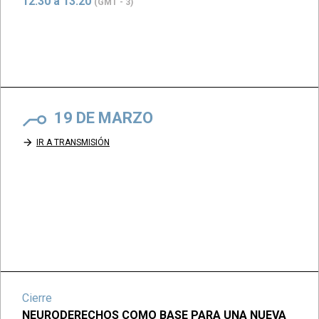
12:30 a 13:20
(GMT - 3)
19 DE MARZO
arrow_forward
IR A TRANSMISIÓN
Cierre
NEURODERECHOS COMO BASE PARA UNA NUEVA